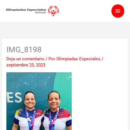
Ir
Men
al
contenido
princ
IMG_8198
Deja un comentario
/ Por
Olimpiadas Especiales
/
septiembre 25, 2023