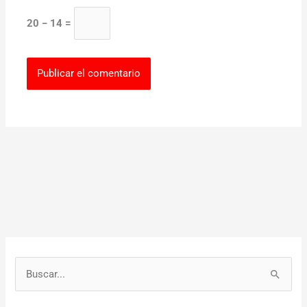
20 − 14 =
B
u