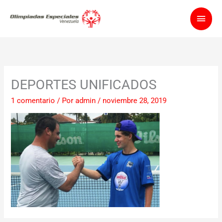
Ir
Men
al
contenido
princ
DEPORTES UNIFICADOS
1 comentario
/ Por
admin
/
noviembre 28, 2019