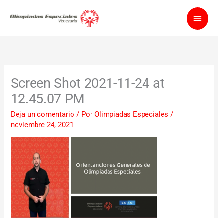
Ir
Men
al
contenido
princ
Screen Shot 2021-11-24 at
12.45.07 PM
Deja un comentario
/ Por
Olimpiadas Especiales
/
noviembre 24, 2021