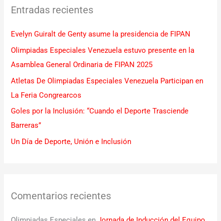
Entradas recientes
a
r
Evelyn Guiralt de Genty asume la presidencia de FIPAN
p
Olimpiadas Especiales Venezuela estuvo presente en la
o
Asamblea General Ordinaria de FIPAN 2025
r
Atletas De Olimpiadas Especiales Venezuela Participan en
:
La Feria Congrearcos
Goles por la Inclusión: “Cuando el Deporte Trasciende
Barreras”
Un Día de Deporte, Unión e Inclusión
Comentarios recientes
Olimpiadas Especiales
en
Jornada de Inducción del Equipo