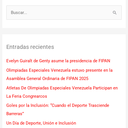
B
u
s
c
Entradas recientes
a
r
Evelyn Guiralt de Genty asume la presidencia de FIPAN
p
Olimpiadas Especiales Venezuela estuvo presente en la
o
Asamblea General Ordinaria de FIPAN 2025
r
Atletas De Olimpiadas Especiales Venezuela Participan en
:
La Feria Congrearcos
Goles por la Inclusión: “Cuando el Deporte Trasciende
Barreras”
Un Día de Deporte, Unión e Inclusión