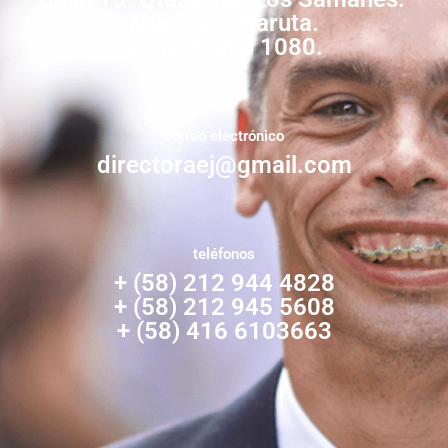
Municipio Baruta.
Zona Postal 1080.
correo electrónico
directoraej@gmail.com
teléfonos
+ (58) 212 944 4828
+ (58) 212 945 5608
+ (58) 416 6103663