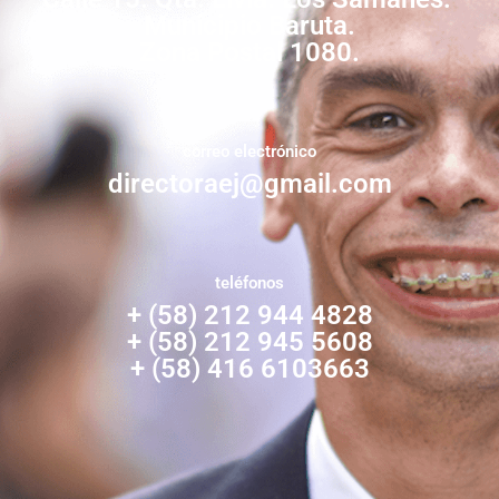
Municipio Baruta.
Zona Postal 1080.
correo electrónico
directoraej@gmail.com
teléfonos
+ (58) 212 944 4828
+ (58) 212 945 5608
+ (58) 416 6103663