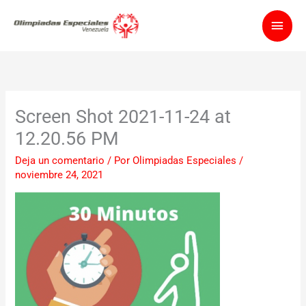
Ir
Men
al
contenido
princ
Screen Shot 2021-11-24 at
12.20.56 PM
Deja un comentario
/ Por
Olimpiadas Especiales
/
noviembre 24, 2021