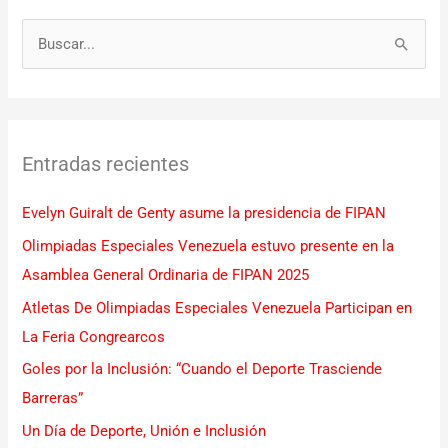
B
u
s
c
Entradas recientes
a
r
Evelyn Guiralt de Genty asume la presidencia de FIPAN
p
Olimpiadas Especiales Venezuela estuvo presente en la
o
Asamblea General Ordinaria de FIPAN 2025
r
Atletas De Olimpiadas Especiales Venezuela Participan en
:
La Feria Congrearcos
Goles por la Inclusión: “Cuando el Deporte Trasciende
Barreras”
Un Día de Deporte, Unión e Inclusión