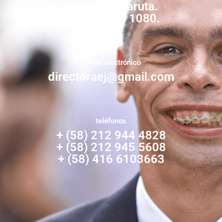
Municipio Baruta.
Zona Postal 1080.
correo electrónico
directoraej@gmail.com
teléfonos
+ (58) 212 944 4828
+ (58) 212 945 5608
+ (58) 416 6103663