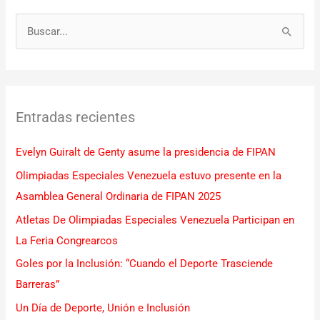
B
u
s
c
Entradas recientes
a
r
Evelyn Guiralt de Genty asume la presidencia de FIPAN
p
Olimpiadas Especiales Venezuela estuvo presente en la
o
Asamblea General Ordinaria de FIPAN 2025
r
Atletas De Olimpiadas Especiales Venezuela Participan en
:
La Feria Congrearcos
Goles por la Inclusión: “Cuando el Deporte Trasciende
Barreras”
Un Día de Deporte, Unión e Inclusión