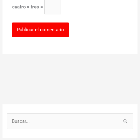
cuatro × tres =
B
u