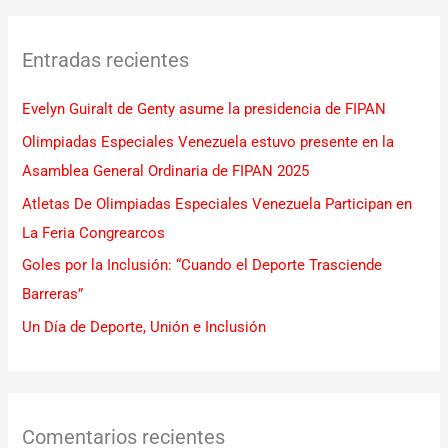
s
c
Entradas recientes
a
r
Evelyn Guiralt de Genty asume la presidencia de FIPAN
p
Olimpiadas Especiales Venezuela estuvo presente en la
o
Asamblea General Ordinaria de FIPAN 2025
r
Atletas De Olimpiadas Especiales Venezuela Participan en
:
La Feria Congrearcos
Goles por la Inclusión: “Cuando el Deporte Trasciende
Barreras”
Un Día de Deporte, Unión e Inclusión
Comentarios recientes