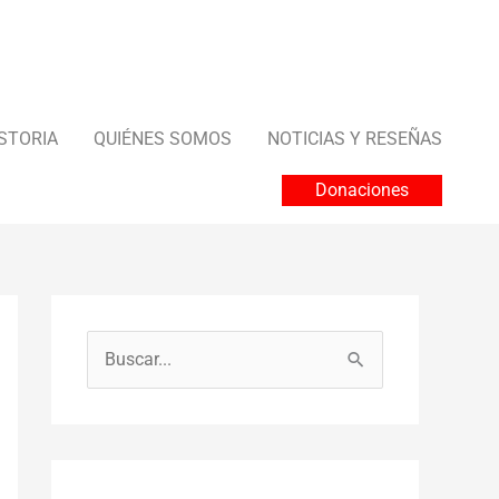
STORIA
QUIÉNES SOMOS
NOTICIAS Y RESEÑAS
Donaciones
B
u
s
c