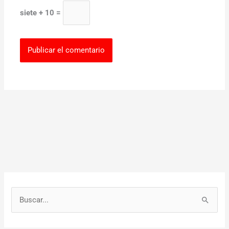
siete + 10 =
B
u