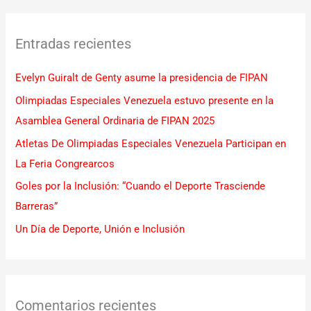
s
c
Entradas recientes
a
r
Evelyn Guiralt de Genty asume la presidencia de FIPAN
p
Olimpiadas Especiales Venezuela estuvo presente en la
o
Asamblea General Ordinaria de FIPAN 2025
r
Atletas De Olimpiadas Especiales Venezuela Participan en
:
La Feria Congrearcos
Goles por la Inclusión: “Cuando el Deporte Trasciende
Barreras”
Un Día de Deporte, Unión e Inclusión
Comentarios recientes