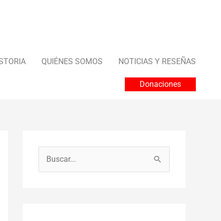
STORIA
QUIÉNES SOMOS
NOTICIAS Y RESEÑAS
Donaciones
B
u
s
c