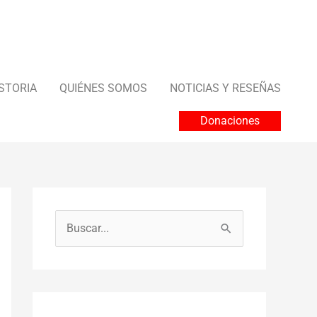
STORIA
QUIÉNES SOMOS
NOTICIAS Y RESEÑAS
Donaciones
B
u
s
c