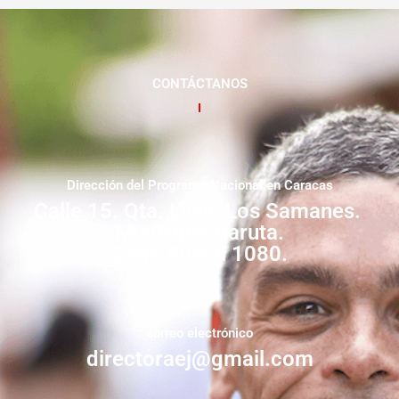
CONTÁCTANOS
Dirección del Programa Nacional en Caracas
Calle 15. Qta. Livia. Los Samanes.
Municipio Baruta.
Zona Postal 1080.
correo electrónico
directoraej@gmail.com