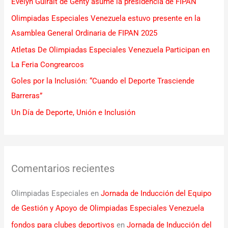
Evelyn Guiralt de Genty asume la presidencia de FIPAN
p
Olimpiadas Especiales Venezuela estuvo presente en la
o
Asamblea General Ordinaria de FIPAN 2025
r
Atletas De Olimpiadas Especiales Venezuela Participan en
:
La Feria Congrearcos
Goles por la Inclusión: “Cuando el Deporte Trasciende
Barreras”
Un Día de Deporte, Unión e Inclusión
Comentarios recientes
Olimpiadas Especiales
en
Jornada de Inducción del Equipo
de Gestión y Apoyo de Olimpiadas Especiales Venezuela
fondos para clubes deportivos
en
Jornada de Inducción del