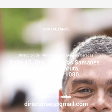
CONTÁCTANOS
Dirección del Programa Nacional en Caracas
Calle 15. Qta. Livia. Los Samanes.
Municipio Baruta.
Zona Postal 1080.
correo electrónico
directoraej@gmail.com