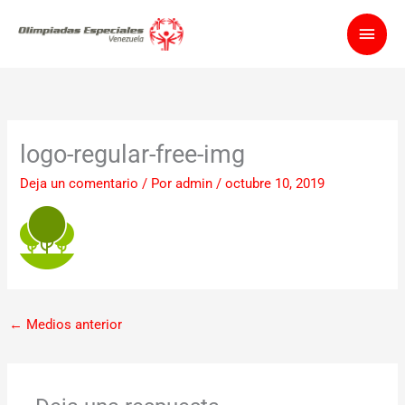
Ir
Men
al
contenido
princ
logo-regular-free-img
Deja un comentario
/ Por
admin
/
octubre 10, 2019
←
Medios anterior