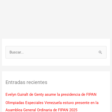
B
u
s
c
Entradas recientes
a
r
Evelyn Guiralt de Genty asume la presidencia de FIPAN
p
Olimpiadas Especiales Venezuela estuvo presente en la
o
Asamblea General Ordinaria de FIPAN 2025
r