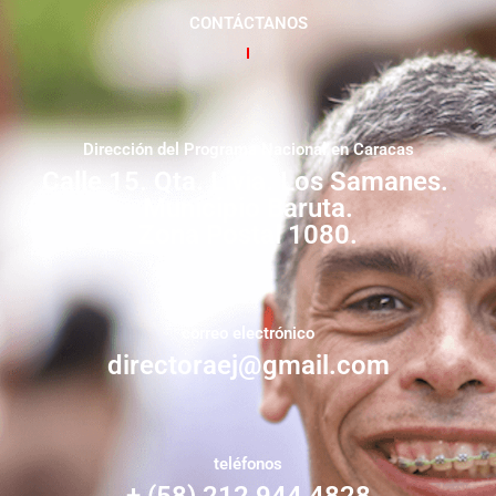
CONTÁCTANOS
Dirección del Programa Nacional en Caracas
Calle 15. Qta. Livia. Los Samanes.
Municipio Baruta.
Zona Postal 1080.
correo electrónico
directoraej@gmail.com
teléfonos
+ (58) 212 944 4828