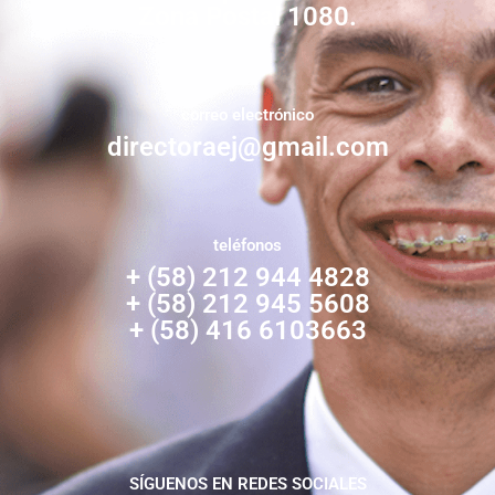
Zona Postal 1080.
correo electrónico
directoraej@gmail.com
teléfonos
+ (58) 212 944 4828
+ (58) 212 945 5608
+ (58) 416 6103663
SÍGUENOS EN REDES SOCIALES