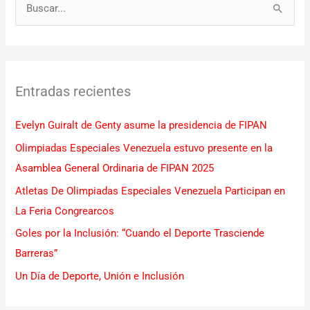
B
u
s
c
Entradas recientes
a
r
Evelyn Guiralt de Genty asume la presidencia de FIPAN
p
Olimpiadas Especiales Venezuela estuvo presente en la
o
Asamblea General Ordinaria de FIPAN 2025
r
Atletas De Olimpiadas Especiales Venezuela Participan en
:
La Feria Congrearcos
Goles por la Inclusión: “Cuando el Deporte Trasciende
Barreras”
Un Día de Deporte, Unión e Inclusión