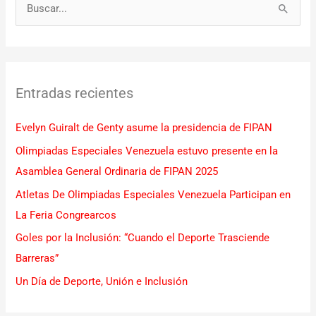
B
u
s
c
Entradas recientes
a
r
Evelyn Guiralt de Genty asume la presidencia de FIPAN
p
Olimpiadas Especiales Venezuela estuvo presente en la
o
Asamblea General Ordinaria de FIPAN 2025
r
Atletas De Olimpiadas Especiales Venezuela Participan en
:
La Feria Congrearcos
Goles por la Inclusión: “Cuando el Deporte Trasciende
Barreras”
Un Día de Deporte, Unión e Inclusión