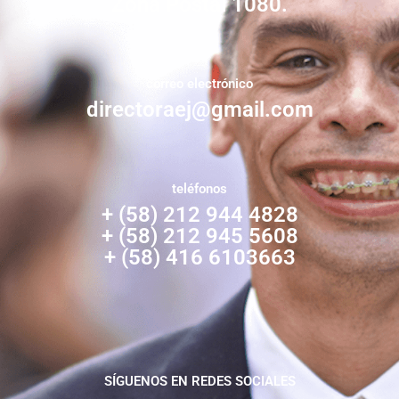
Zona Postal 1080.
correo electrónico
directoraej@gmail.com
teléfonos
+ (58) 212 944 4828
+ (58) 212 945 5608
+ (58) 416 6103663
SÍGUENOS EN REDES SOCIALES