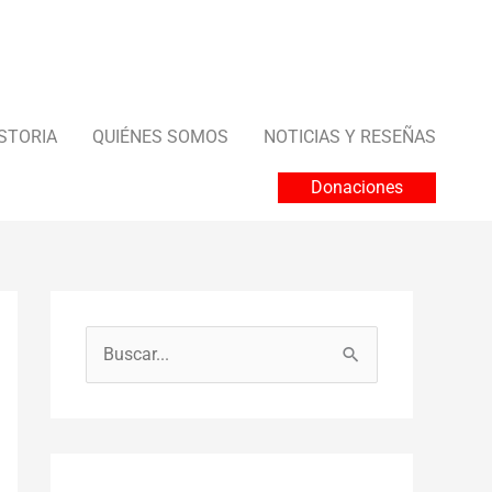
STORIA
QUIÉNES SOMOS
NOTICIAS Y RESEÑAS
Donaciones
B
u
s
c