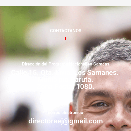
CONTÁCTANOS
Dirección del Programa Nacional en Caracas
Calle 15. Qta. Livia. Los Samanes.
Municipio Baruta.
Zona Postal 1080.
correo electrónico
directoraej@gmail.com