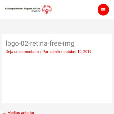
Ir
Men
al
contenido
princ
logo-02-retina-free-img
Deja un comentario
/ Por
admin
/
octubre 10, 2019
←
Medios anterior