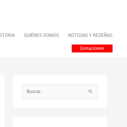
STORIA
QUIÉNES SOMOS
NOTICIAS Y RESEÑAS
Donaciones
B
u
s
c