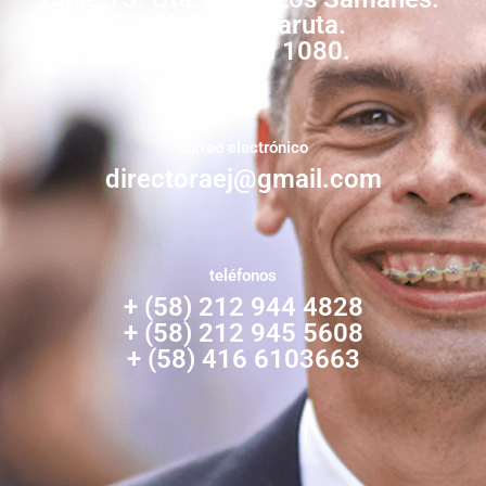
Municipio Baruta.
Zona Postal 1080.
correo electrónico
directoraej@gmail.com
teléfonos
+ (58) 212 944 4828
+ (58) 212 945 5608
+ (58) 416 6103663