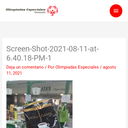
Ir
Men
al
contenido
princ
Screen-Shot-2021-08-11-at-
6.40.18-PM-1
Deja un comentario
/ Por
Olimpiadas Especiales
/
agosto
11, 2021