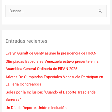
B
u
s
c
Entradas recientes
a
r
Evelyn Guiralt de Genty asume la presidencia de FIPAN
p
Olimpiadas Especiales Venezuela estuvo presente en la
o
Asamblea General Ordinaria de FIPAN 2025
r
Atletas De Olimpiadas Especiales Venezuela Participan en
:
La Feria Congrearcos
Goles por la Inclusión: “Cuando el Deporte Trasciende
Barreras”
Un Día de Deporte, Unión e Inclusión