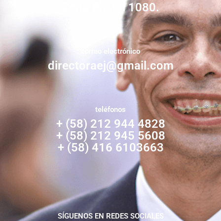
Zona Postal 1080.
correo electrónico
directoraej@gmail.com
teléfonos
+ (58) 212 944 4828
+ (58) 212 945 5608
+ (58) 416 6103663
SÍGUENOS EN REDES SOCIALES