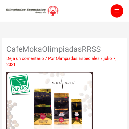
Ir
Men
al
contenido
princ
CafeMokaOlimpiadasRRSS
Deja un comentario
/ Por
Olimpiadas Especiales
/
julio 7,
2021