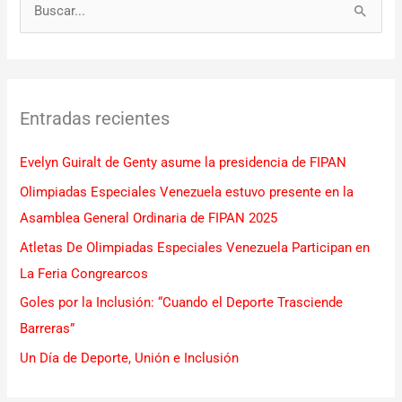
B
u
s
c
Entradas recientes
a
r
Evelyn Guiralt de Genty asume la presidencia de FIPAN
p
Olimpiadas Especiales Venezuela estuvo presente en la
o
Asamblea General Ordinaria de FIPAN 2025
r
Atletas De Olimpiadas Especiales Venezuela Participan en
:
La Feria Congrearcos
Goles por la Inclusión: “Cuando el Deporte Trasciende
Barreras”
Un Día de Deporte, Unión e Inclusión