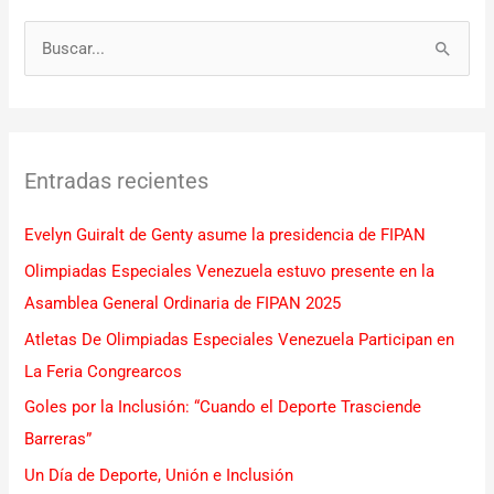
B
u
s
c
Entradas recientes
a
r
Evelyn Guiralt de Genty asume la presidencia de FIPAN
p
Olimpiadas Especiales Venezuela estuvo presente en la
o
Asamblea General Ordinaria de FIPAN 2025
r
Atletas De Olimpiadas Especiales Venezuela Participan en
:
La Feria Congrearcos
Goles por la Inclusión: “Cuando el Deporte Trasciende
Barreras”
Un Día de Deporte, Unión e Inclusión