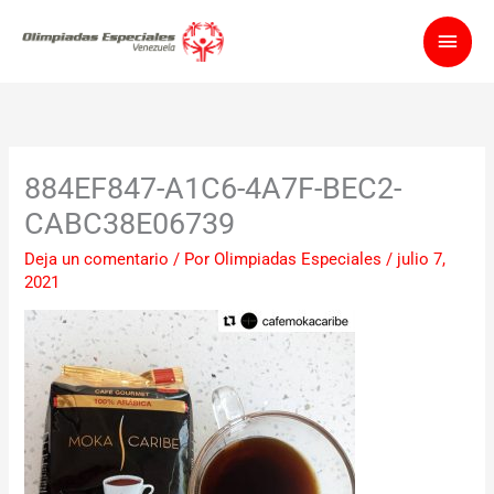
Ir
Men
al
contenido
princ
884EF847-A1C6-4A7F-BEC2-
CABC38E06739
Deja un comentario
/ Por
Olimpiadas Especiales
/
julio 7,
2021