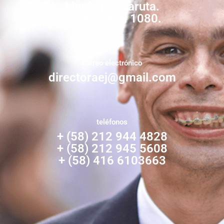
Municipio Baruta.
Zona Postal 1080.
correo electrónico
directoraej@gmail.com
teléfonos
+ (58) 212 944 4828
+ (58) 212 945 5608
+ (58) 416 6103663