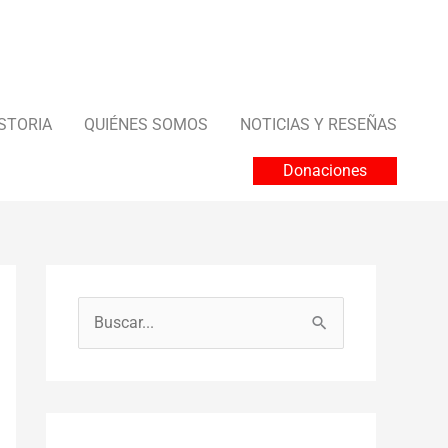
STORIA
QUIÉNES SOMOS
NOTICIAS Y RESEÑAS
Donaciones
B
u
s
c