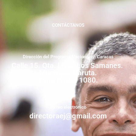
CONTÁCTANOS
Dirección del Programa Nacional en Caracas
Calle 15. Qta. Livia. Los Samanes.
Municipio Baruta.
Zona Postal 1080.
correo electrónico
directoraej@gmail.com