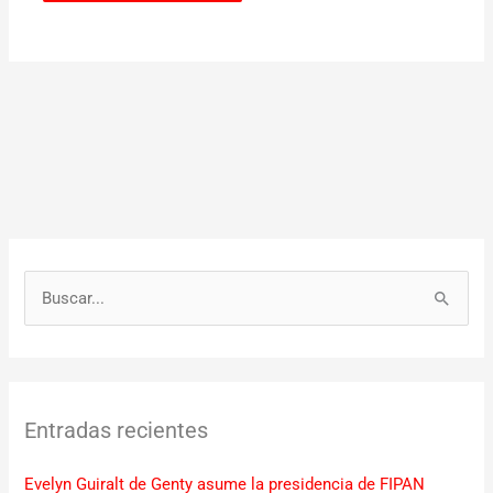
B
u
s
c
Entradas recientes
a
r
Evelyn Guiralt de Genty asume la presidencia de FIPAN