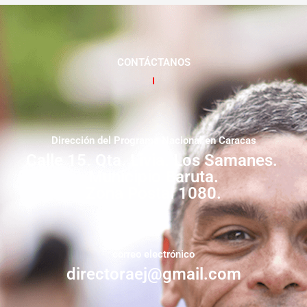
CONTÁCTANOS
Dirección del Programa Nacional en Caracas
Calle 15. Qta. Livia. Los Samanes.
Municipio Baruta.
Zona Postal 1080.
correo electrónico
directoraej@gmail.com