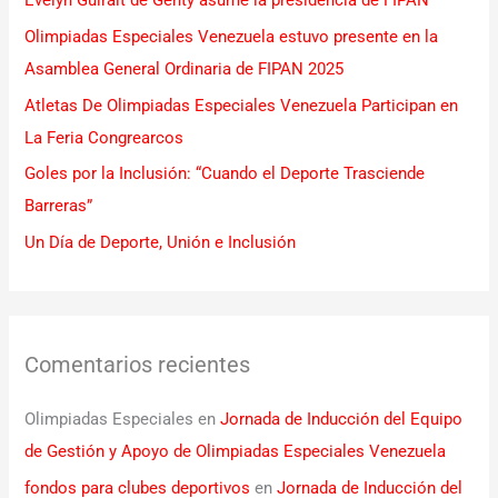
Evelyn Guiralt de Genty asume la presidencia de FIPAN
p
Olimpiadas Especiales Venezuela estuvo presente en la
o
Asamblea General Ordinaria de FIPAN 2025
r
Atletas De Olimpiadas Especiales Venezuela Participan en
:
La Feria Congrearcos
Goles por la Inclusión: “Cuando el Deporte Trasciende
Barreras”
Un Día de Deporte, Unión e Inclusión
Comentarios recientes
Olimpiadas Especiales
en
Jornada de Inducción del Equipo
de Gestión y Apoyo de Olimpiadas Especiales Venezuela
fondos para clubes deportivos
en
Jornada de Inducción del