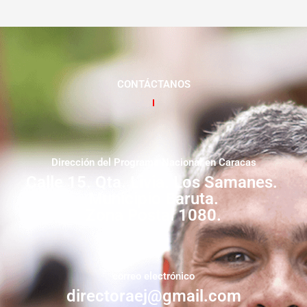
CONTÁCTANOS
Dirección del Programa Nacional en Caracas
Calle 15. Qta. Livia. Los Samanes.
Municipio Baruta.
Zona Postal 1080.
correo electrónico
directoraej@gmail.com