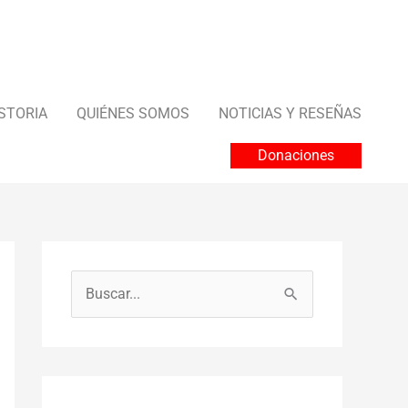
STORIA
QUIÉNES SOMOS
NOTICIAS Y RESEÑAS
Donaciones
B
u
s
c