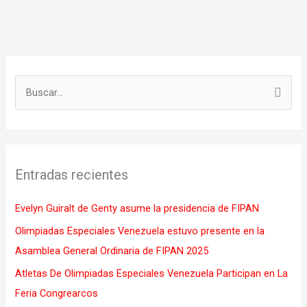
B
u
s
c
Entradas recientes
a
r
Evelyn Guiralt de Genty asume la presidencia de FIPAN
p
Olimpiadas Especiales Venezuela estuvo presente en la
o
Asamblea General Ordinaria de FIPAN 2025
r
Atletas De Olimpiadas Especiales Venezuela Participan en La
:
Feria Congrearcos