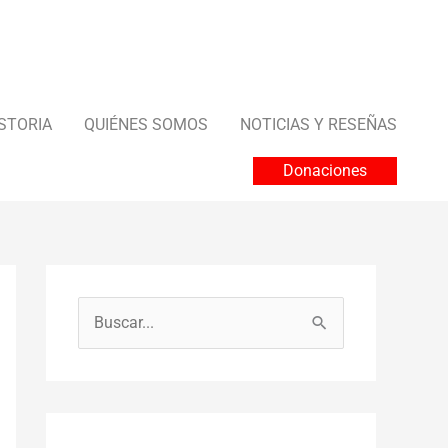
STORIA
QUIÉNES SOMOS
NOTICIAS Y RESEÑAS
Donaciones
B
u
s
c