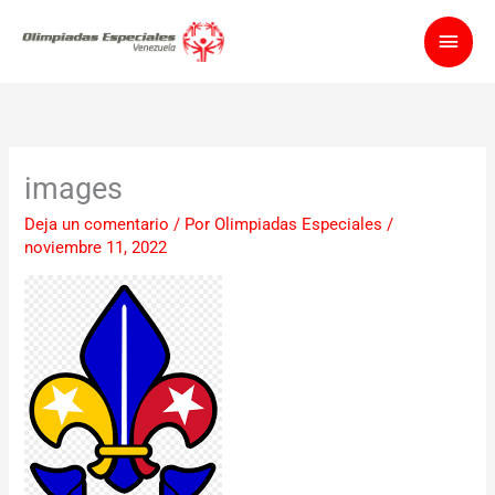
Ir
Men
al
contenido
princ
images
Deja un comentario
/ Por
Olimpiadas Especiales
/
noviembre 11, 2022