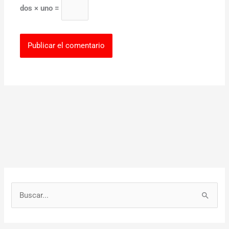
dos × uno =
B
u
s