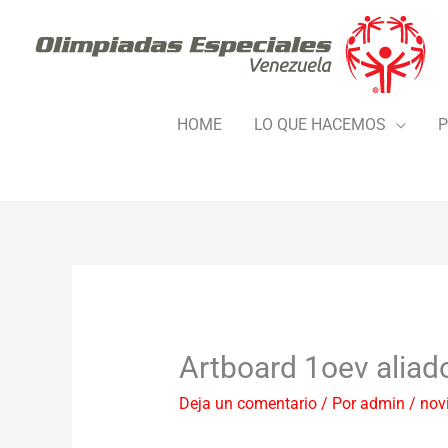
Ir
al
contenido
HOME
LO QUE HACEMOS
P
Artboard 1oev aliad
Deja un comentario
/ Por
admin
/
nov