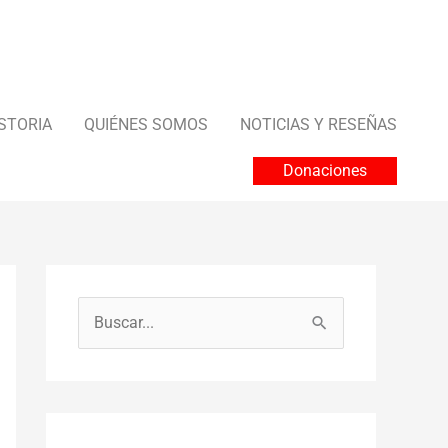
STORIA
QUIÉNES SOMOS
NOTICIAS Y RESEÑAS
Donaciones
B
u
s
c