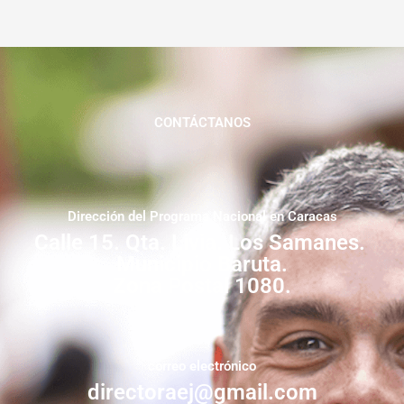
CONTÁCTANOS
Dirección del Programa Nacional en Caracas
Calle 15. Qta. Livia. Los Samanes.
Municipio Baruta.
Zona Postal 1080.
correo electrónico
directoraej@gmail.com