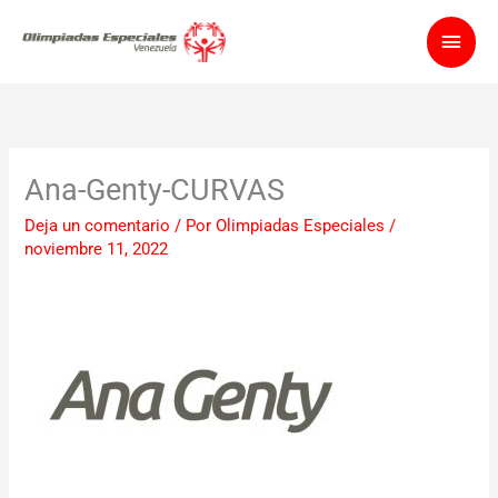
Ir
Men
al
contenido
princ
Ana-Genty-CURVAS
Deja un comentario
/ Por
Olimpiadas Especiales
/
noviembre 11, 2022