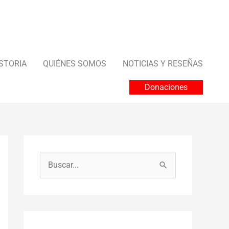
STORIA
QUIÉNES SOMOS
NOTICIAS Y RESEÑAS
Donaciones
B
u
s
c