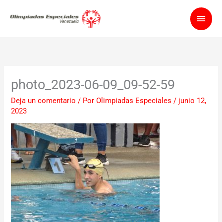
Ir
Men
al
contenido
princ
photo_2023-06-09_09-52-59
Deja un comentario
/ Por
Olimpiadas Especiales
/
junio 12,
2023