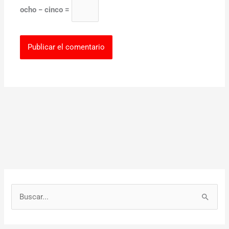
ocho − cinco =
B
u
s