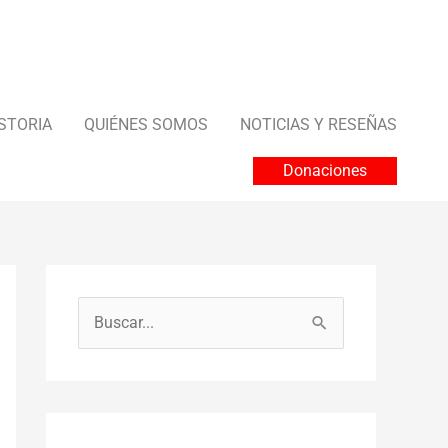
STORIA
QUIÉNES SOMOS
NOTICIAS Y RESEÑAS
Donaciones
B
u
s
c