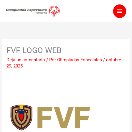
Ir
Men
al
contenido
princ
FVF LOGO WEB
Deja un comentario
/ Por
Olimpiadas Especiales
/
octubre
29, 2025