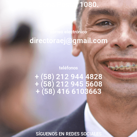
Zona Postal 1080.
correo electrónico
directoraej@gmail.com
teléfonos
+ (58) 212 944 4828
+ (58) 212 945 5608
+ (58) 416 6103663
SÍGUENOS EN REDES SOCIALES