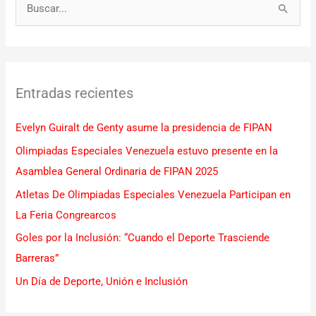
B
u
s
c
Entradas recientes
a
r
Evelyn Guiralt de Genty asume la presidencia de FIPAN
p
Olimpiadas Especiales Venezuela estuvo presente en la
o
Asamblea General Ordinaria de FIPAN 2025
r
Atletas De Olimpiadas Especiales Venezuela Participan en
:
La Feria Congrearcos
Goles por la Inclusión: “Cuando el Deporte Trasciende
Barreras”
Un Día de Deporte, Unión e Inclusión