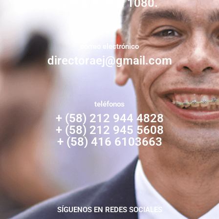
Zona Postal 1080.
correo electrónico
directoraej@gmail.com
teléfonos
+ (58) 212 944 4828
+ (58) 212 945 5608
+ (58) 416 6103663
SÍGUENOS EN REDES SOCIALES