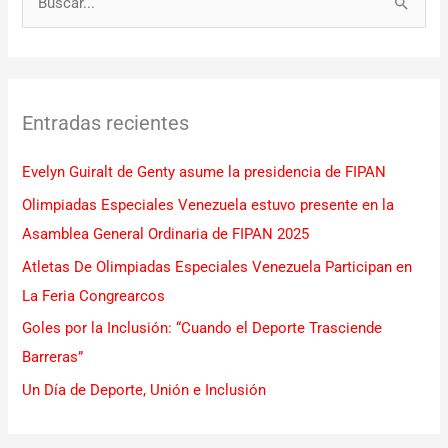
B
u
s
c
Entradas recientes
a
r
Evelyn Guiralt de Genty asume la presidencia de FIPAN
p
Olimpiadas Especiales Venezuela estuvo presente en la
o
Asamblea General Ordinaria de FIPAN 2025
r
Atletas De Olimpiadas Especiales Venezuela Participan en
:
La Feria Congrearcos
Goles por la Inclusión: “Cuando el Deporte Trasciende
Barreras”
Un Día de Deporte, Unión e Inclusión