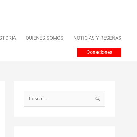
STORIA
QUIÉNES SOMOS
NOTICIAS Y RESEÑAS
Donaciones
B
u
s
c