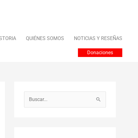
STORIA
QUIÉNES SOMOS
NOTICIAS Y RESEÑAS
Donaciones
B
u
s
c