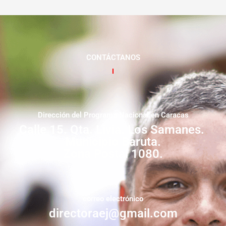
CONTÁCTANOS
Dirección del Programa Nacional en Caracas
Calle 15. Qta. Livia. Los Samanes.
Municipio Baruta.
Zona Postal 1080.
correo electrónico
directoraej@gmail.com