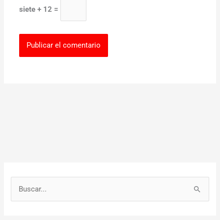
siete + 12 =
B
u
s