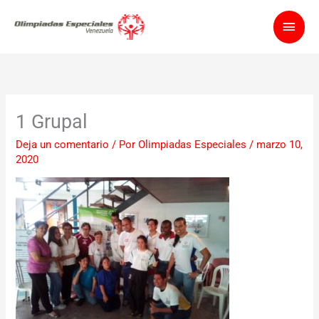
Ir
Men
al
contenido
princ
1 Grupal
Deja un comentario
/ Por
Olimpiadas Especiales
/
marzo 10,
2020