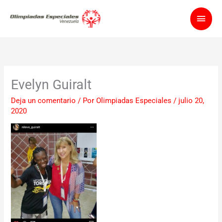
Ir
Men
al
contenido
princ
Evelyn Guiralt
Deja un comentario
/ Por
Olimpiadas Especiales
/
julio 20,
2020