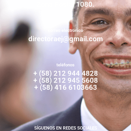
Zona Postal 1080.
correo electrónico
directoraej@gmail.com
teléfonos
+ (58) 212 944 4828
+ (58) 212 945 5608
+ (58) 416 6103663
SÍGUENOS EN REDES SOCIALES