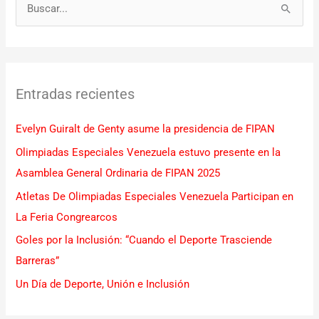
B
u
s
c
Entradas recientes
a
r
Evelyn Guiralt de Genty asume la presidencia de FIPAN
p
Olimpiadas Especiales Venezuela estuvo presente en la
o
Asamblea General Ordinaria de FIPAN 2025
r
Atletas De Olimpiadas Especiales Venezuela Participan en
:
La Feria Congrearcos
Goles por la Inclusión: “Cuando el Deporte Trasciende
Barreras”
Un Día de Deporte, Unión e Inclusión