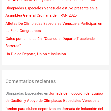
Evelyn Guiralt de Genty asume la presidencia de FIPAN
p
Olimpiadas Especiales Venezuela estuvo presente en la
o
Asamblea General Ordinaria de FIPAN 2025
r
Atletas De Olimpiadas Especiales Venezuela Participan en
:
La Feria Congrearcos
Goles por la Inclusión: “Cuando el Deporte Trasciende
Barreras”
Un Día de Deporte, Unión e Inclusión
Comentarios recientes
Olimpiadas Especiales
en
Jornada de Inducción del Equipo
de Gestión y Apoyo de Olimpiadas Especiales Venezuela
fondos para clubes deportivos
en
Jornada de Inducción del