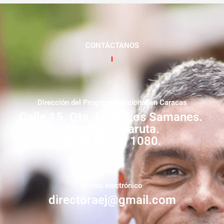
CONTÁCTANOS
Dirección del Programa Nacional en Caracas
Calle 15. Qta. Livia. Los Samanes.
Municipio Baruta.
Zona Postal 1080.
correo electrónico
directoraej@gmail.com