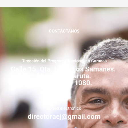
CONTÁCTANOS
Dirección del Programa Nacional en Caracas
Calle 15. Qta. Livia. Los Samanes.
Municipio Baruta.
Zona Postal 1080.
correo electrónico
directoraej@gmail.com