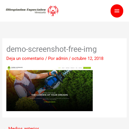
Ir
Men
al
contenido
princ
demo-screenshot-free-img
Deja un comentario
/ Por
admin
/
octubre 12, 2018
←
Medios anterior