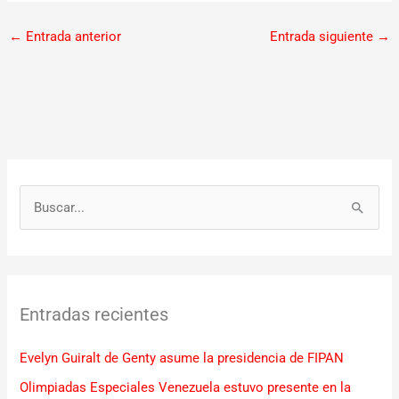
←
Entrada anterior
Entrada siguiente
→
B
u
s
c
Entradas recientes
a
r
Evelyn Guiralt de Genty asume la presidencia de FIPAN
p
Olimpiadas Especiales Venezuela estuvo presente en la
o