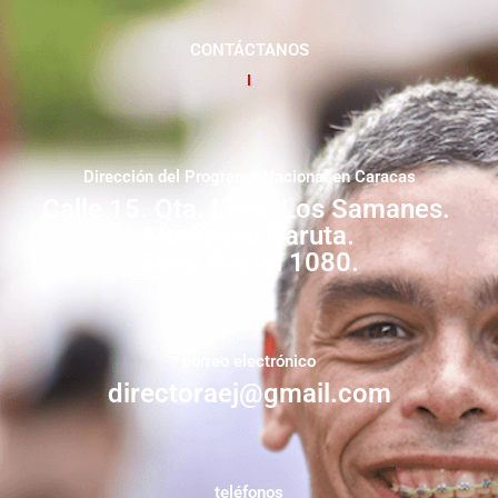
CONTÁCTANOS
Dirección del Programa Nacional en Caracas
Calle 15. Qta. Livia. Los Samanes.
Municipio Baruta.
Zona Postal 1080.
correo electrónico
directoraej@gmail.com
teléfonos