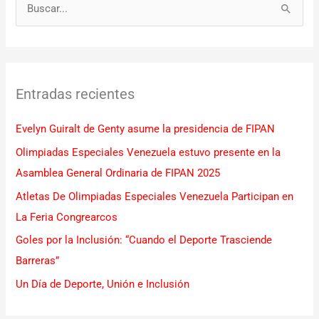
B
u
s
c
Entradas recientes
a
r
Evelyn Guiralt de Genty asume la presidencia de FIPAN
p
Olimpiadas Especiales Venezuela estuvo presente en la
o
Asamblea General Ordinaria de FIPAN 2025
r
Atletas De Olimpiadas Especiales Venezuela Participan en
:
La Feria Congrearcos
Goles por la Inclusión: “Cuando el Deporte Trasciende
Barreras”
Un Día de Deporte, Unión e Inclusión