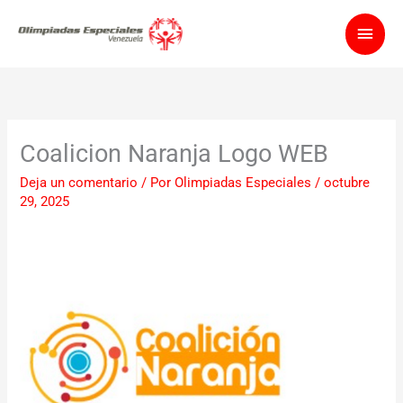
Ir
Men
al
contenido
princ
Coalicion Naranja Logo WEB
Deja un comentario
/ Por
Olimpiadas Especiales
/
octubre
29, 2025