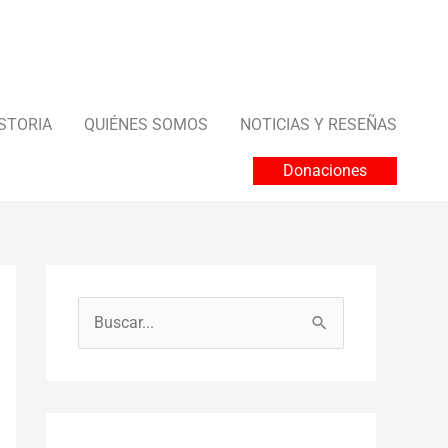
STORIA
QUIÉNES SOMOS
NOTICIAS Y RESEÑAS
Donaciones
B
u
s
c