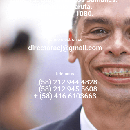
Municipio Baruta.
Zona Postal 1080.
correo electrónico
directoraej@gmail.com
teléfonos
+ (58) 212 944 4828
+ (58) 212 945 5608
+ (58) 416 6103663