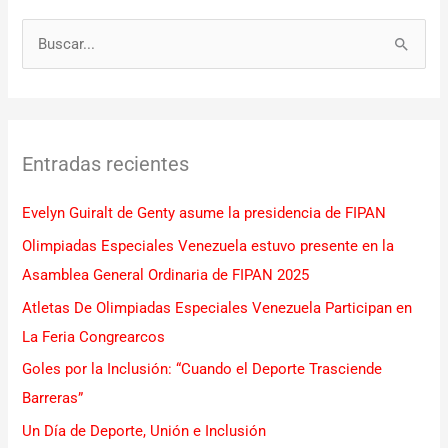
B
u
s
c
Entradas recientes
a
r
Evelyn Guiralt de Genty asume la presidencia de FIPAN
p
Olimpiadas Especiales Venezuela estuvo presente en la
o
Asamblea General Ordinaria de FIPAN 2025
r
Atletas De Olimpiadas Especiales Venezuela Participan en
:
La Feria Congrearcos
Goles por la Inclusión: “Cuando el Deporte Trasciende
Barreras”
Un Día de Deporte, Unión e Inclusión