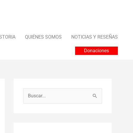
STORIA
QUIÉNES SOMOS
NOTICIAS Y RESEÑAS
Donaciones
B
u
s
c